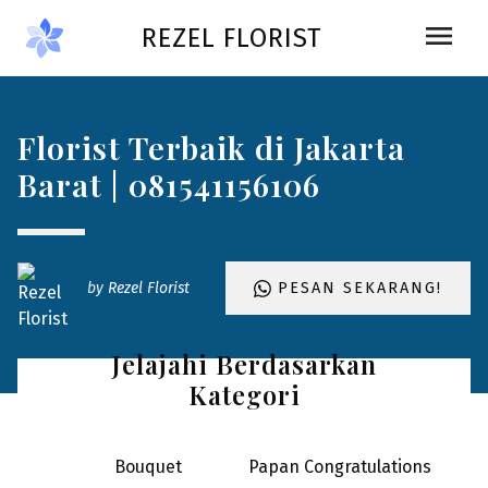
Skip to main content
menu
REZEL FLORIST
Florist Terbaik di Jakarta
Barat | 081541156106
by
Rezel Florist
PESAN SEKARANG!
Jelajahi Berdasarkan
Kategori
Bouquet
Papan Congratulations