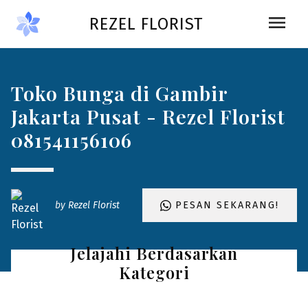
Skip to main content
menu
REZEL FLORIST
Toko Bunga di Gambir
Jakarta Pusat - Rezel Florist
081541156106
by
Rezel Florist
PESAN SEKARANG!
Jelajahi Berdasarkan
Kategori