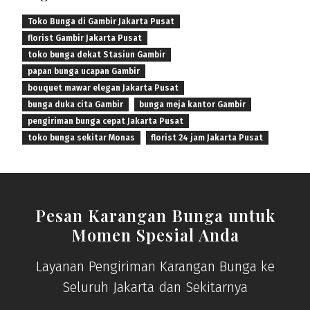
Toko Bunga di Gambir Jakarta Pusat
florist Gambir Jakarta Pusat
toko bunga dekat Stasiun Gambir
papan bunga ucapan Gambir
bouquet mawar elegan Jakarta Pusat
bunga duka cita Gambir
bunga meja kantor Gambir
pengiriman bunga cepat Jakarta Pusat
toko bunga sekitar Monas
florist 24 jam Jakarta Pusat
Pesan Karangan Bunga untuk
Momen Spesial Anda
Layanan Pengiriman Karangan Bunga ke
Seluruh Jakarta dan Sekitarnya