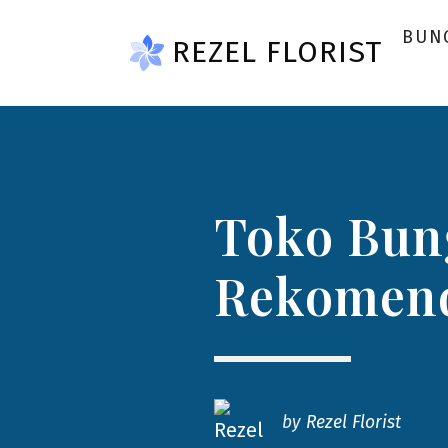
Skip to main content
BUN
REZEL FLORIST
Toko Bung
Rekomend
by
Rezel Florist