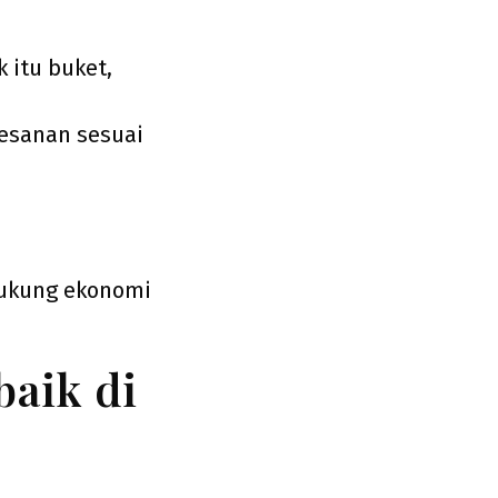
 itu buket,
esanan sesuai
dukung ekonomi
aik di