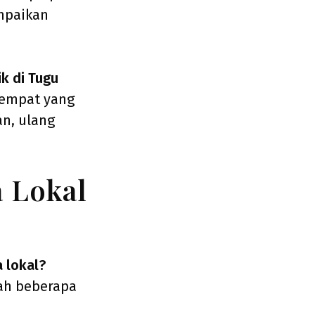
mpaikan
k di Tugu
tempat yang
n, ulang
 Lokal
 lokal?
lah beberapa