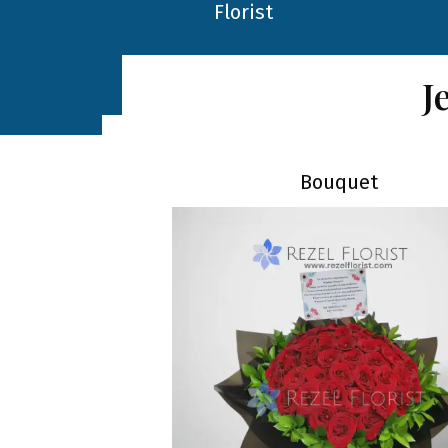
J
Bouquet