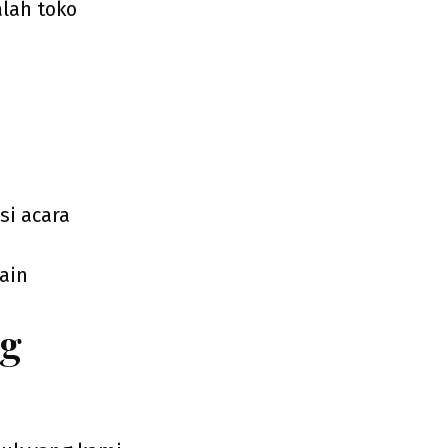
alah toko
si acara
ain
ng