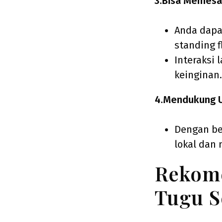
3.Bisa Memesa
Anda dapa
standing f
Interaksi
keinginan.
4.Mendukung U
Dengan be
lokal dan 
Rekome
Tugu S