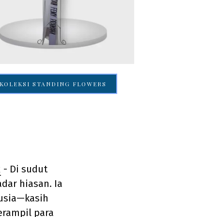
KOLEKSI STANDING FLOWERS
k
- Di sudut
dar hiasan. Ia
usia—kasih
erampil para