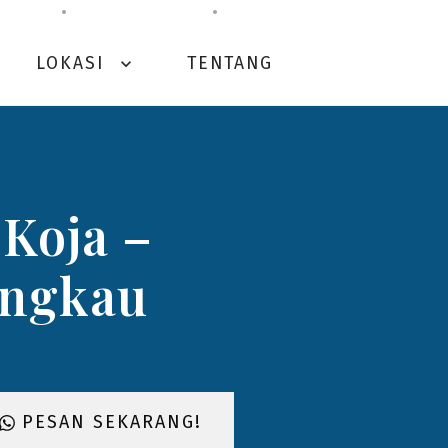
LOKASI
TENTANG
expand_more
 Koja –
angkau
PESAN SEKARANG!