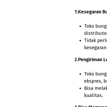
1.Kesegaran B
Toko bung
distributo
Tidak per
kesegaran
2.Pengiriman L
Toko bung
ekspres, 
Bisa mela
kualitas.