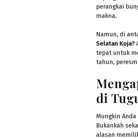
perangkai bun
makna.
Namun, di ant
Selatan Koja?
A
tepat untuk m
tahun, peresm
Mengap
di Tug
Mungkin Anda 
Bukankah seka
alasan memili