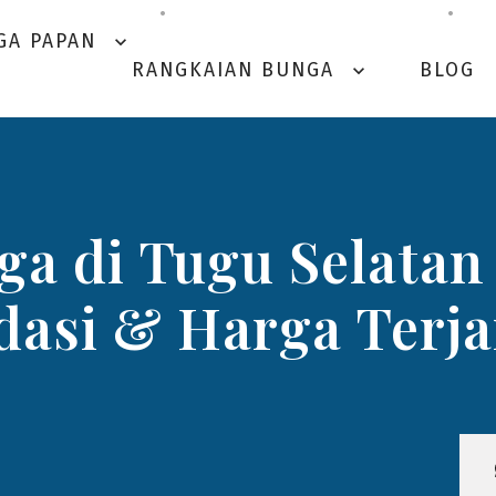
GA PAPAN
expand_more
RANGKAIAN BUNGA
BLOG
expand_more
a di Tugu Selatan
asi & Harga Terj