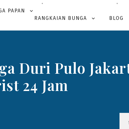
GA PAPAN
expand_more
RANGKAIAN BUNGA
BLOG
expand_more
a Duri Pulo Jakart
rist 24 Jam