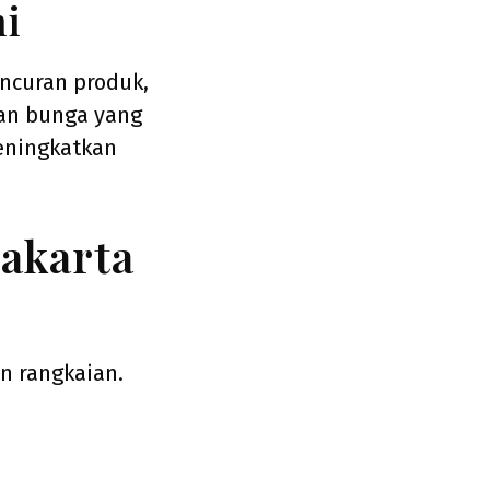
mi
ncuran produk,
aan bunga yang
eningkatkan
akarta
n rangkaian.