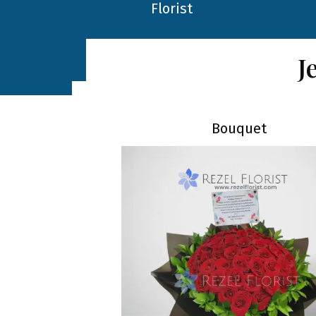
J
Bouquet