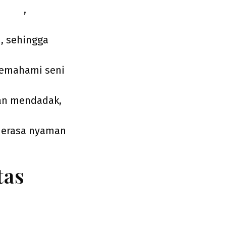
papan
,
n, sehingga
memahami seni
an mendadak,
 merasa nyaman
tas