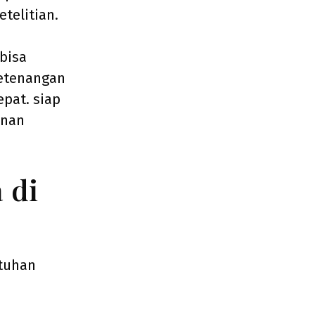
telitian.
bisa
ketenangan
pat. siap
anan
 di
tuhan