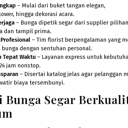
engkap
– Mulai dari buket tangan elegan,
bunga 
lower, hingga dekorasi acara.
erjaga
– Bunga dipetik segar dari supplier piliha
a dan tampil prima.
 Profesional
– Tim florist berpengalaman yang 
 bunga dengan sentuhan personal.
n Tepat Waktu
– Layanan express untuk kebutuh
24 jam nonstop.
nsparan
– Disertai katalog jelas agar pelanggan
watir biaya tersembunyi.
i Bunga Segar Berkuali
um