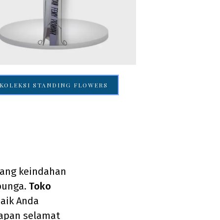
KOLEKSI STANDING FLOWERS
tang keindahan
 bunga.
Toko
aik Anda
apan selamat