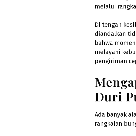
melalui rangka
Di tengah kesi
diandalkan ti
bahwa momen p
melayani kebu
pengiriman ce
Mengap
Duri P
Ada banyak a
rangkaian bung