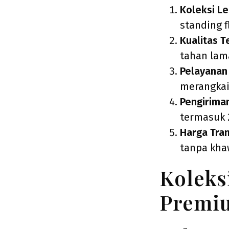
Koleksi L
standing f
Kualitas T
tahan lam
Pelayanan
merangkai
Pengirima
termasuk 
Harga Tra
tanpa kha
Koleks
Premi