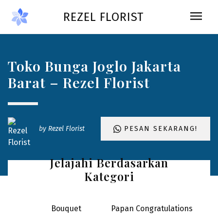
Skip to main content
menu
REZEL FLORIST
Toko Bunga Joglo Jakarta
Barat – Rezel Florist
by
Rezel Florist
PESAN SEKARANG!
Jelajahi Berdasarkan
Kategori
Bouquet
Papan Congratulations