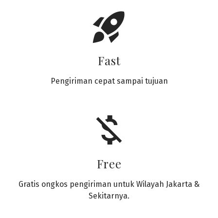
rocket_launch
Fast
Pengiriman cepat sampai tujuan
money_off
Free
Gratis ongkos pengiriman untuk Wilayah Jakarta &
Sekitarnya.