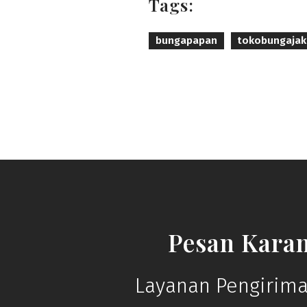
Tags:
bungapapan
tokobungajak
Pesan Kara
Layanan Pengirima