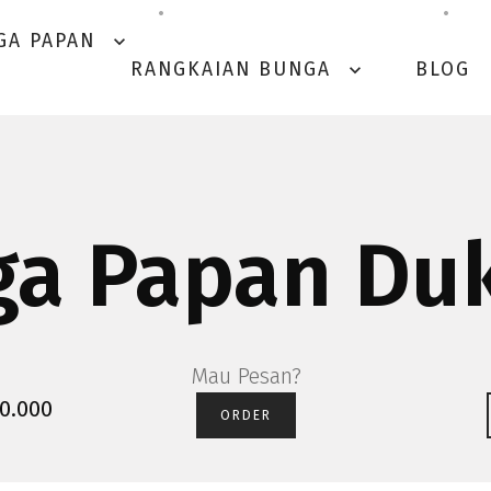
GA PAPAN
expand_more
RANGKAIAN BUNGA
BLOG
expand_more
a Papan Du
Mau Pesan?
00.000
ORDER