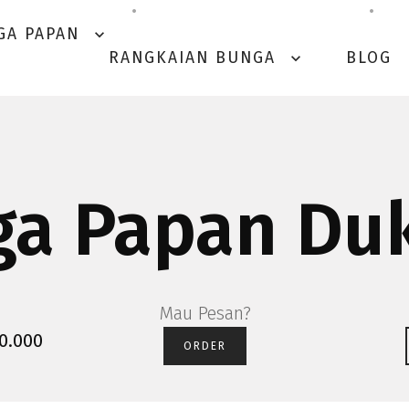
GA PAPAN
expand_more
RANGKAIAN BUNGA
BLOG
expand_more
a Papan Du
Mau Pesan?
50.000
ORDER