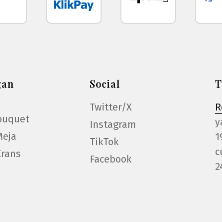
gan
Social
T
Twitter/X
R
ouquet
y
Instagram
Meja
1
TikTok
c
Krans
Facebook
2
k