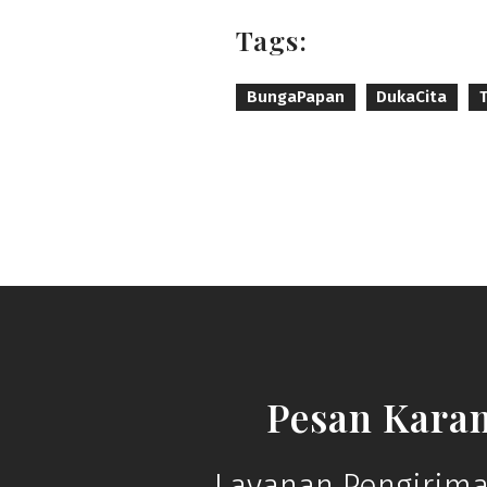
Tags:
BungaPapan
DukaCita
Pesan Kara
Layanan Pengirima