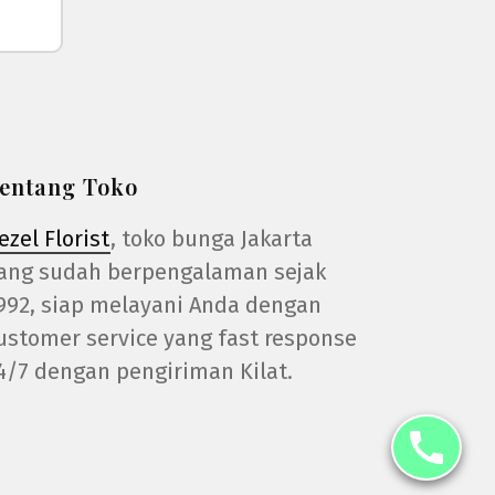
entang Toko
ezel Florist
, toko bunga Jakarta
ang sudah berpengalaman sejak
992, siap melayani Anda dengan
ustomer service yang fast response
4/7 dengan pengiriman Kilat.
call