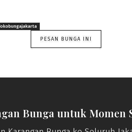
Tokobungajakarta
PESAN BUNGA INI
ngan Bunga untuk Momen S
n Karangan Bunga ke Seluruh Jaka