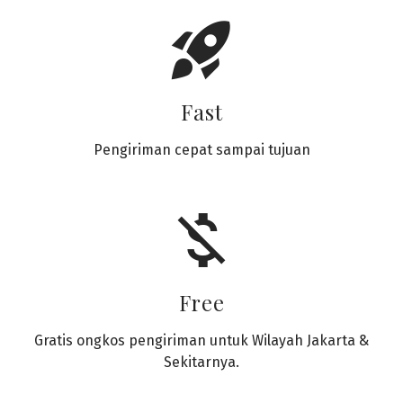
rocket_launch
Fast
Pengiriman cepat sampai tujuan
money_off
Free
Gratis ongkos pengiriman untuk Wilayah Jakarta &
Sekitarnya.