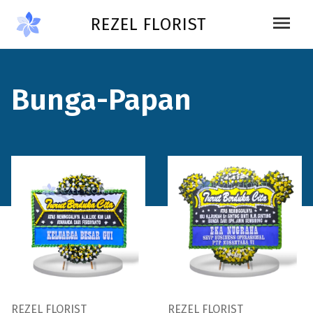
Skip to main content
menu
REZEL FLORIST
Bunga-Papan
REZEL FLORIST
REZEL FLORIST