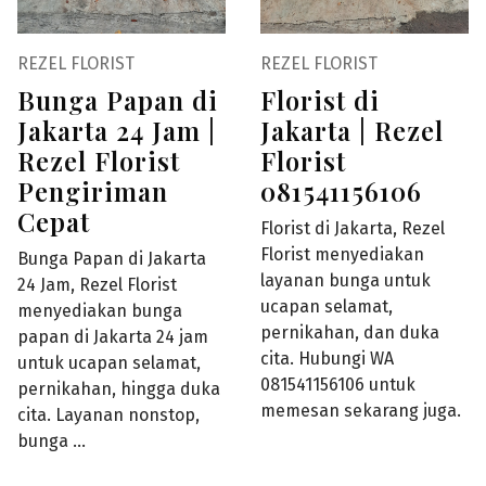
REZEL FLORIST
REZEL FLORIST
Bunga Papan di
Florist di
Jakarta 24 Jam |
Jakarta | Rezel
Rezel Florist
Florist
Pengiriman
081541156106
Cepat
Florist di Jakarta, Rezel
Florist menyediakan
Bunga Papan di Jakarta
layanan bunga untuk
24 Jam, Rezel Florist
ucapan selamat,
menyediakan bunga
pernikahan, dan duka
papan di Jakarta 24 jam
cita. Hubungi WA
untuk ucapan selamat,
081541156106 untuk
pernikahan, hingga duka
memesan sekarang juga.
cita. Layanan nonstop,
bunga …