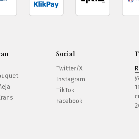
gan
Social
T
Twitter/X
R
ouquet
y
Instagram
Meja
1
TikTok
c
Krans
Facebook
2
k