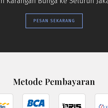
n Karangan Bunga ke Seluruh Jaka
PESAN SEKARANG
Metode Pembayaran