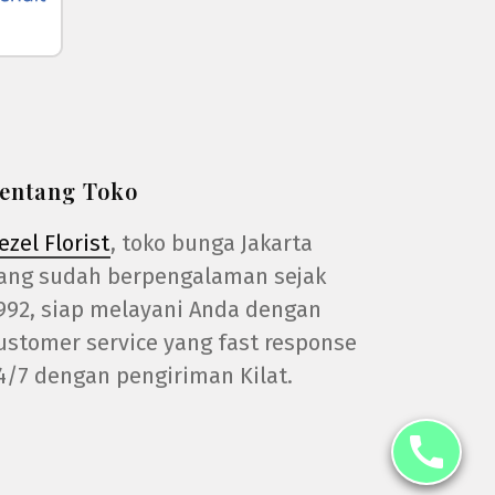
entang Toko
ezel Florist
, toko bunga Jakarta
ang sudah berpengalaman sejak
992, siap melayani Anda dengan
ustomer service yang fast response
4/7 dengan pengiriman Kilat.
call