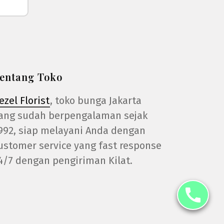
entang Toko
ezel Florist
, toko bunga Jakarta
ang sudah berpengalaman sejak
992, siap melayani Anda dengan
ustomer service yang fast response
4/7 dengan pengiriman Kilat.
call