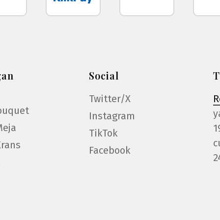
gan
Social
T
Twitter/X
R
ouquet
y
Instagram
Meja
1
TikTok
c
Krans
Facebook
2
k