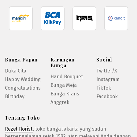
Bunga Papan
Karangan
Social
Bunga
Duka Cita
Twitter/X
Hand Bouquet
Happy Wedding
Instagram
Bunga Meja
Congratulations
TikTok
Bunga Krans
Birthday
Facebook
Anggrek
Tentang Toko
Rezel Florist
, toko bunga Jakarta yang sudah
berpengalaman sejak 1992, siap melayani Anda dengan