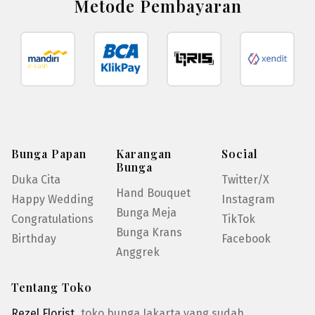
Metode Pembayaran
Bunga Papan
Karangan
Social
Bunga
Duka Cita
Twitter/X
Hand Bouquet
Happy Wedding
Instagram
Bunga Meja
Congratulations
TikTok
Bunga Krans
Birthday
Facebook
Anggrek
Tentang Toko
Rezel Florist
, toko bunga Jakarta yang sudah